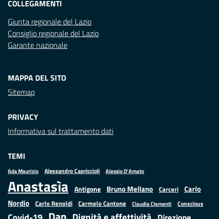
COLLEGAMENTI
Giunta regionale del Lazio
Consiglio regionale del Lazio
Garante nazionale
MAPPA DEL SITO
Sitemap
PRIVACY
Informativa sul trattamento dati
TEMI
Alessandro Capriccioli
Alessio D'Amato
Ada Maurizio
Anastasìa
Bruno Mellano
Carlo
Antigone
Carceri
Nordio
Carlo Renoldi
Carmelo Cantone
Conscious
Claudia Clementi
Dap
Dignità e affettività
Covid-19
Direzione