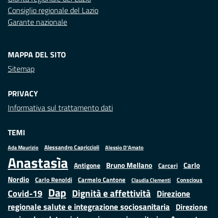
Consiglio regionale del Lazio
Garante nazionale
MAPPA DEL SITO
Sitemap
PRIVACY
Informativa sul trattamento dati
TEMI
Alessandro Capriccioli
Alessio D'Amato
Ada Maurizio
Anastasìa
Bruno Mellano
Carlo
Antigone
Carceri
Nordio
Carlo Renoldi
Carmelo Cantone
Conscious
Claudia Clementi
Dap
Dignità e affettività
Covid-19
Direzione
regionale salute e integrazione sociosanitaria
Direzione