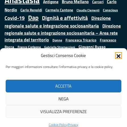
Anastasìa
Bruno Mellano
Carlo
Antigone
Carceri
Nordio
Carlo Renoldi
Carmelo Cantone
Conscious
Claudia Clementi
Dap
Dignità e affettività
Covid-19
Direzione
regionale salute e integrazione sociosanitaria
Direzione
regionale salute e integrazione sociosanitaria – Area rete
integrata del territorio
Francesco
Francesca Tricarico
Donne
Giovanni Russo
Rocca
Franco Corleone
Gabriella Stramaccioni
Istruzione e cultura
Lavoro e
Giuseppe Emanuele Cangemi
Gestisci Consenso Cookie
Mauro
Marta Cartabia
formazione
Luisa Regimenti
Marta Bonafoni
ministero della Giustizia
Per maggiori informazioni consultare l’informativa privacy e la cookie policy.
Palma
Minori
Misure
alternative alla detenzione
Prap
Patrizio Gonnella
Rebibbia
Salute
Samuele Ciambriello
Regione Lazio
Roberto Monteforte
ACCETTA
Situazione in numeri
Sergio Mattarella
Sarah Grieco
Valentina Calderone
NEGA
Stefano Anastasìa
VISUALIZZA PREFERENZE
Realizzato da
LAZIOcrea
Cookie Policy
Privacy