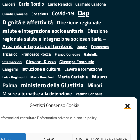
Carlo Nordio
Carlo Renoldi
Carmelo Cantone
Carceri
Dap
Covid-19
Conscious
Claudia Clementi
Dignità e affettività
Direzione regionale
salute e integrazione sociosanitaria
Direzione
regionale salute e integrazione sociosanitaria –
Area rete integrata del territorio
Francesca
Donne
Francesco Rocca
Tricarico
Franco Corleone
Gabriella
Giovanni Russo
Giuseppe Emanuele
Stramaccioni
Istruzione e cultura
Lavoro e formazione
Cangemi
Mauro
Marta Cartabia
Luisa Regimenti
Marta Bonafoni
ministero della Giustizia
Palma
Minori
Misure alternative alla detenzione
Patrizio Gonnella
Salute
Prap
Rebibbia
Regione Lazio
Roberto Monteforte
Gestisci Consenso Cookie
Samuele Ciambriello
Sergio
Sarah Grieco
Situazione in numeri
informazioni consultare l’informativa privacy e la cookie policy.
Mattarella
Stefano
Valentina Calderone
Anastasìa
CETTA
NEGA
VISUALIZZA PREFERENZE