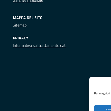
Garante nazionale
MAPPA DEL SITO
Sitemap
PRIVACY
Informativa sul trattamento dati
Per maggiori 
AC