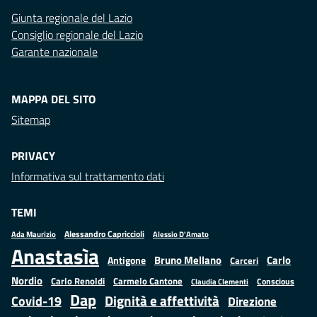
Giunta regionale del Lazio
Consiglio regionale del Lazio
Garante nazionale
MAPPA DEL SITO
Sitemap
PRIVACY
Informativa sul trattamento dati
TEMI
Alessandro Capriccioli
Alessio D'Amato
Ada Maurizio
Anastasìa
Bruno Mellano
Carlo
Antigone
Carceri
Nordio
Carlo Renoldi
Carmelo Cantone
Conscious
Claudia Clementi
Dap
Dignità e affettività
Covid-19
Direzione