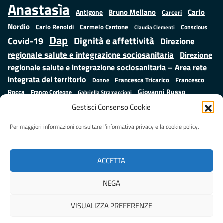
Anastasìa
Bruno Mellano
Carlo
Antigone
Carceri
Nordio
Carlo Renoldi
Carmelo Cantone
Conscious
Claudia Clementi
Dap
Dignità e affettività
Covid-19
Direzione
regionale salute e integrazione sociosanitaria
Direzione
regionale salute e integrazione sociosanitaria – Area rete
integrata del territorio
Francesco
Francesca Tricarico
Donne
Giovanni Russo
Rocca
Franco Corleone
Gabriella Stramaccioni
Istruzione e cultura
Lavoro e
Giuseppe Emanuele Cangemi
Gestisci Consenso Cookie
Mauro
Marta Cartabia
formazione
Luisa Regimenti
Marta Bonafoni
ministero della Giustizia
Per maggiori informazioni consultare l’informativa privacy e la cookie policy.
Palma
Minori
Misure
alternative alla detenzione
Prap
Patrizio Gonnella
Rebibbia
Salute
Samuele Ciambriello
Regione Lazio
Roberto Monteforte
ACCETTA
Situazione in numeri
Sergio Mattarella
Sarah Grieco
Valentina Calderone
NEGA
Stefano Anastasìa
VISUALIZZA PREFERENZE
Realizzato da
LAZIOcrea