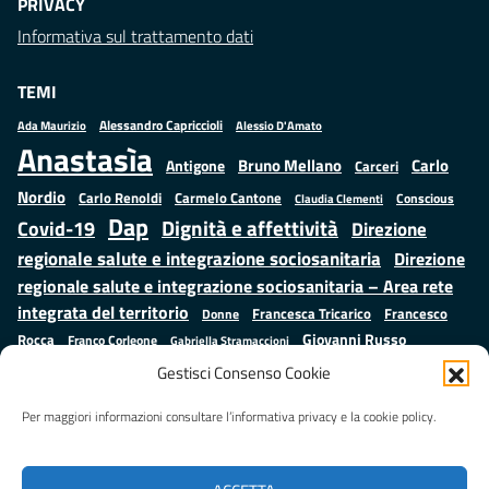
PRIVACY
Informativa sul trattamento dati
TEMI
Alessandro Capriccioli
Alessio D'Amato
Ada Maurizio
Anastasìa
Bruno Mellano
Carlo
Antigone
Carceri
Nordio
Carlo Renoldi
Carmelo Cantone
Conscious
Claudia Clementi
Dap
Dignità e affettività
Covid-19
Direzione
regionale salute e integrazione sociosanitaria
Direzione
regionale salute e integrazione sociosanitaria – Area rete
integrata del territorio
Francesco
Francesca Tricarico
Donne
Giovanni Russo
Rocca
Franco Corleone
Gabriella Stramaccioni
Istruzione e cultura
Lavoro e
Giuseppe Emanuele Cangemi
Gestisci Consenso Cookie
Mauro
Marta Cartabia
formazione
Luisa Regimenti
Marta Bonafoni
ministero della Giustizia
Per maggiori informazioni consultare l’informativa privacy e la cookie policy.
Palma
Minori
Misure
alternative alla detenzione
Prap
Patrizio Gonnella
Rebibbia
Salute
Samuele Ciambriello
Regione Lazio
Roberto Monteforte