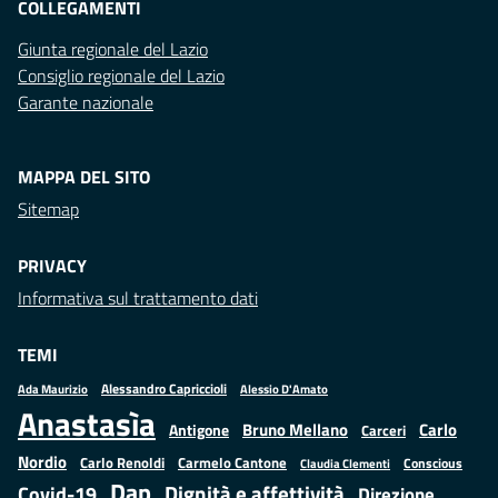
COLLEGAMENTI
Giunta regionale del Lazio
Consiglio regionale del Lazio
Garante nazionale
MAPPA DEL SITO
Sitemap
PRIVACY
Informativa sul trattamento dati
TEMI
Alessandro Capriccioli
Alessio D'Amato
Ada Maurizio
Anastasìa
Bruno Mellano
Carlo
Antigone
Carceri
Nordio
Carlo Renoldi
Carmelo Cantone
Conscious
Claudia Clementi
Dap
Dignità e affettività
Covid-19
Direzione