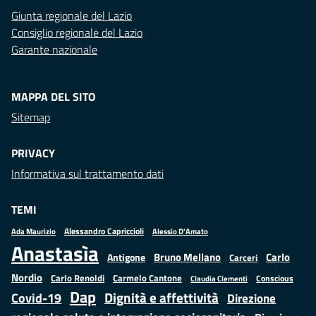
Giunta regionale del Lazio
Consiglio regionale del Lazio
Garante nazionale
MAPPA DEL SITO
Sitemap
PRIVACY
Informativa sul trattamento dati
TEMI
Alessandro Capriccioli
Alessio D'Amato
Ada Maurizio
Anastasìa
Bruno Mellano
Carlo
Antigone
Carceri
Nordio
Carlo Renoldi
Carmelo Cantone
Conscious
Claudia Clementi
Dap
Dignità e affettività
Covid-19
Direzione