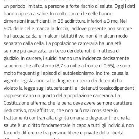
un periodo limitato, a persone a forte rischio di salute. Oggi i dati
hanno ripreso a salire. In molte carceri le celle hanno
dimensioni insufficienti, in 25 addirittura inferiori a 3 mq. Nel
50% delle celle manca la doccia, laddove presente non sempre
ha l’acqua calda, e in alcuni istituti il wc non è in alcun modo
separato dalla cella. La popolazione carceraria ha una età
sempre più avanzata, un terzo dei detenuti è in attesa di
giudizio. In carcere, i suicidi hanno una incidenza decisamente
superiore che all’esterno (8,7 su mille a fronte di 0,65), e sono
molto frequenti gli episodi di autolesionismo. Inoltre, causa la
vigente legislazione sulle droghe, un terzo dei detenuti ha
violato la legge sugli stupefacenti, e i detenuti tossicodipendenti
rappresentano un quarto della popolazione carceraria. La
Costituzione afferma che la pena deve avere sempre carattere
rieducativo, mai afflittivo, che non può mai consistere in
trattamenti contrari alla dignità umana o degradanti, e che la
salute è un diritto fondamentale in capo a tutti gli individui, non
facendo differenze fra persone libere e private della libertà.