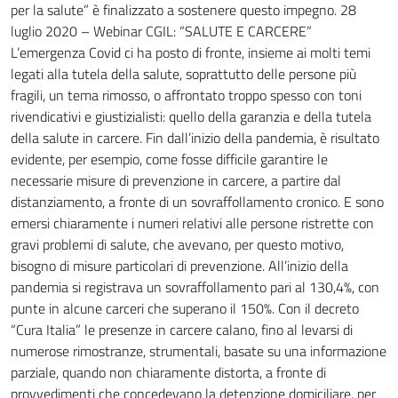
per la salute” è finalizzato a sostenere questo impegno. 28
luglio 2020 – Webinar CGIL: “SALUTE E CARCERE”
L’emergenza Covid ci ha posto di fronte, insieme ai molti temi
legati alla tutela della salute, soprattutto delle persone più
fragili, un tema rimosso, o affrontato troppo spesso con toni
rivendicativi e giustizialisti: quello della garanzia e della tutela
della salute in carcere. Fin dall’inizio della pandemia, è risultato
evidente, per esempio, come fosse difficile garantire le
necessarie misure di prevenzione in carcere, a partire dal
distanziamento, a fronte di un sovraffollamento cronico. E sono
emersi chiaramente i numeri relativi alle persone ristrette con
gravi problemi di salute, che avevano, per questo motivo,
bisogno di misure particolari di prevenzione. All’inizio della
pandemia si registrava un sovraffollamento pari al 130,4%, con
punte in alcune carceri che superano il 150%. Con il decreto
“Cura Italia” le presenze in carcere calano, fino al levarsi di
numerose rimostranze, strumentali, basate su una informazione
parziale, quando non chiaramente distorta, a fronte di
provvedimenti che concedevano la detenzione domiciliare, per