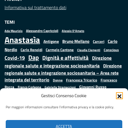
Informativa sul trattamento dati
TEMI
Alessandro Capriccioli
Alessio D'Amato
Ada Maurizio
Anastasìa
Bruno Mellano
Carlo
Antigone
Carceri
Nordio
Carlo Renoldi
Carmelo Cantone
Conscious
Claudia Clementi
Dap
Dignità e affettività
Covid-19
Direzione
regionale salute e integrazione sociosanitaria
Direzione
regionale salute e integrazione sociosanitaria – Area rete
integrata del territorio
Francesco
Francesca Tricarico
Donne
Giovanni Russo
Rocca
Franco Corleone
Gabriella Stramaccioni
Istruzione e cultura
Lavoro e
Giuseppe Emanuele Cangemi
Gestisci Consenso Cookie
Mauro
Marta Cartabia
formazione
Luisa Regimenti
Marta Bonafoni
ministero della Giustizia
Per maggiori informazioni consultare l’informativa privacy e la cookie policy.
Palma
Minori
Misure
alternative alla detenzione
Prap
Patrizio Gonnella
Rebibbia
Salute
Samuele Ciambriello
Regione Lazio
Roberto Monteforte
ACCETTA