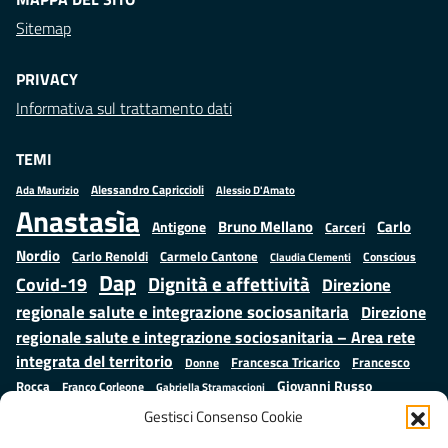
Sitemap
PRIVACY
Informativa sul trattamento dati
TEMI
Alessandro Capriccioli
Alessio D'Amato
Ada Maurizio
Anastasìa
Bruno Mellano
Carlo
Antigone
Carceri
Nordio
Carlo Renoldi
Carmelo Cantone
Conscious
Claudia Clementi
Dap
Dignità e affettività
Covid-19
Direzione
regionale salute e integrazione sociosanitaria
Direzione
regionale salute e integrazione sociosanitaria – Area rete
integrata del territorio
Francesco
Francesca Tricarico
Donne
Giovanni Russo
Rocca
Franco Corleone
Gabriella Stramaccioni
Istruzione e cultura
Lavoro e
Giuseppe Emanuele Cangemi
Gestisci Consenso Cookie
Mauro
Marta Cartabia
formazione
Luisa Regimenti
Marta Bonafoni