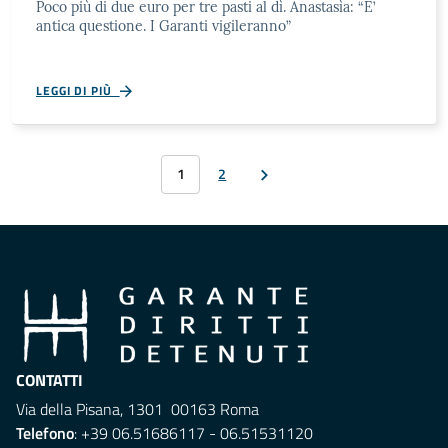
Poco più di due euro per tre pasti al dì. Anastasìa: “E’
antica questione. I Garanti vigileranno”
LEGGI DI PIÙ
1
2
CONTATTI
Via della Pisana, 1301 00163 Roma
Telefono
: +39 06.51686117 - 06.51531120