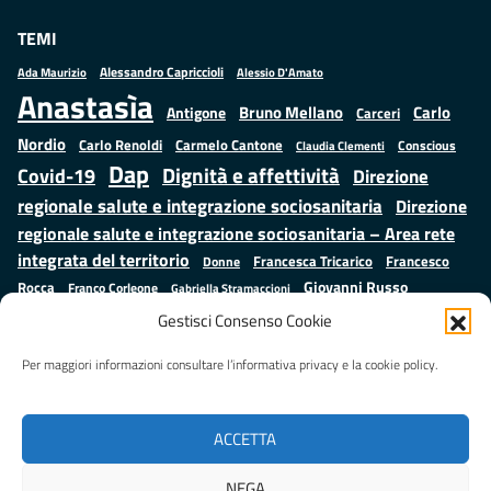
TEMI
Alessandro Capriccioli
Alessio D'Amato
Ada Maurizio
Anastasìa
Bruno Mellano
Carlo
Antigone
Carceri
Nordio
Carlo Renoldi
Carmelo Cantone
Conscious
Claudia Clementi
Dap
Dignità e affettività
Covid-19
Direzione
regionale salute e integrazione sociosanitaria
Direzione
regionale salute e integrazione sociosanitaria – Area rete
integrata del territorio
Francesco
Francesca Tricarico
Donne
Giovanni Russo
Rocca
Franco Corleone
Gabriella Stramaccioni
Istruzione e cultura
Lavoro e
Giuseppe Emanuele Cangemi
Gestisci Consenso Cookie
Mauro
Marta Cartabia
formazione
Luisa Regimenti
Marta Bonafoni
ministero della Giustizia
Per maggiori informazioni consultare l’informativa privacy e la cookie policy.
Palma
Minori
Misure
alternative alla detenzione
Prap
Patrizio Gonnella
Rebibbia
Salute
Samuele Ciambriello
Regione Lazio
Roberto Monteforte
ACCETTA
Situazione in numeri
Sergio Mattarella
Sarah Grieco
Valentina Calderone
NEGA
Stefano Anastasìa