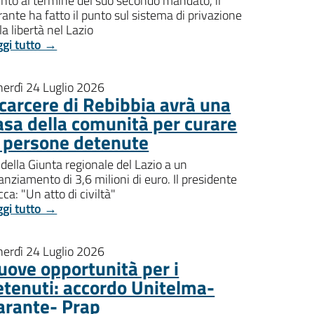
nto al termine del suo secondo mandato, il
ante ha fatto il punto sul sistema di privazione
la libertà nel Lazio
ggi tutto →
nerdì 24 Luglio 2026
l carcere di Rebibbia avrà una
asa della comunità per curare
e persone detenute
della Giunta regionale del Lazio a un
anziamento di 3,6 milioni di euro. Il presidente
ca: "Un atto di civiltà"
ggi tutto →
nerdì 24 Luglio 2026
uove opportunità per i
etenuti: accordo Unitelma-
arante- Prap