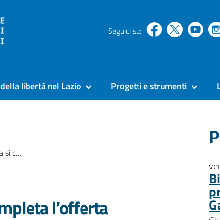
Seguici su:
della libertà nel Lazio
Progetti e strumenti
P
le carceri del lazio
ve
B
p
pleta l’offerta
G