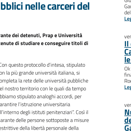
Giu
blici nelle carceri del
Gar
del
Le
rante dei detenuti, Prap e Università
ve
I
enute di studiare e conseguire titoli di
C
l
Con questo protocollo d’intesa, stipulato
Ok 
on la più grande università italiana, si
fin
ompleta la rete delle università pubbliche
Roc
Le
el nostro territorio con le quali da tempo
bbiamo stipulato analoghi accordi, per
arantire l’istruzione universitaria
ve
N
ll’interno degli istituti penitenziari”. Così il
d
arante delle persone sottoposte a misure
G
estrittive della libertà personale della