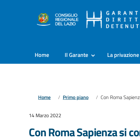
Home
Il Garante
La privazione 
Home
Primo piano
Con Roma Sapienza si completa l’offerta formativa degli atenei pubblici nel
14 Marzo 2022
Con Roma Sapienza si com