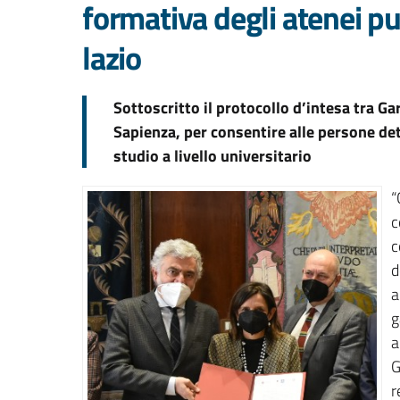
formativa degli atenei pub
lazio
Sottoscritto il protocollo d’intesa tra Ga
Sapienza, per consentire alle persone det
studio a livello universitario
“
c
c
d
a
g
a
G
r