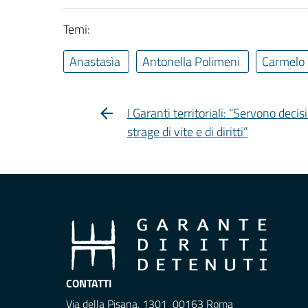
Temi:
Anastasìa
Antonella Polimeni
Carmelo
I Garanti territoriali: “Servono dec
strage di vite e di diritti”
CONTATTI
Via della Pisana, 1301 00163 Roma