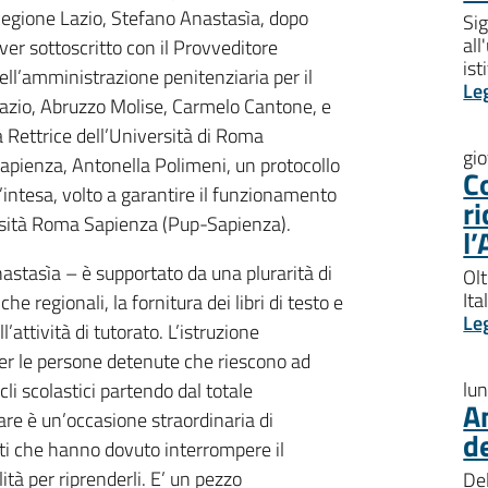
egione Lazio, Stefano Anastasìa, dopo
Sig
all
ver sottoscritto con il Provveditore
ist
ell’amministrazione penitenziaria per il
Le
azio, Abruzzo Molise, Carmelo Cantone, e
a Rettrice dell’Università di Roma
gi
apienza, Antonella Polimeni, un protocollo
Co
’intesa, volto a garantire il funzionamento
ri
ersità Roma Sapienza (Pup-Sapienza).
l’
astasìa – è supportato da una plurarità di
Olt
Ita
he regionali, la fornitura dei libri di testo e
Le
l’attività di tutorato. L’istruzione
er le persone detenute che riescono ad
lu
cli scolastici partendo dal totale
An
re è un’occasione straordinaria di
de
nti che hanno dovuto interrompere il
ità per riprenderli. E’ un pezzo
Del