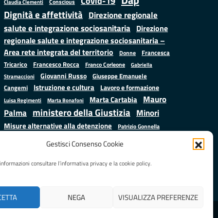
Covid-19
Conscious
Claudia Clementi
Dignità e affettività
Direzione regionale
salute e integrazione sociosanitaria
Direzione
regionale salute e integrazione sociosanitaria –
Area rete integrata del territorio
Francesca
Donne
Francesco Rocca
Tricarico
Franco Corleone
Gabriella
Giovanni Russo
Giuseppe Emanuele
Stramaccioni
Istruzione e cultura
Lavoro e formazione
Cangemi
Mauro
Marta Cartabia
Luisa Regimenti
Marta Bonafoni
ministero della Giustizia
Palma
Minori
Misure alternative alla detenzione
Patrizio Gonnella
Salute
Prap
Rebibbia
Regione Lazio
Roberto Monteforte
Gestisci Consenso Cookie
Samuele Ciambriello
Sergio
Sarah Grieco
Situazione in numeri
informazioni consultare l’informativa privacy e la cookie policy.
Mattarella
Stefano
Valentina Calderone
Anastasìa
CETTA
NEGA
VISUALIZZA PREFERENZE