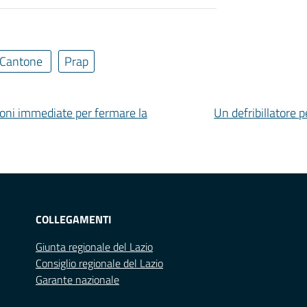
 Cantone
Prap
isioni immediate per fermare la
Un defribillatore p
COLLEGAMENTI
Giunta regionale del Lazio
Consiglio regionale del Lazio
Garante nazionale