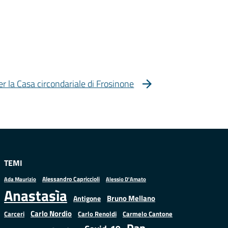
er la Casa circondariale di Frosinone
TEMI
Alessandro Capriccioli
Alessio D'Amato
Ada Maurizio
Anastasìa
Bruno Mellano
Antigone
Carlo Nordio
Carlo Renoldi
Carmelo Cantone
Carceri
Dap