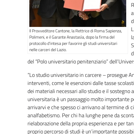
R
a
d
L
Il Provveditore Cantone, la Rettrice di Roma Sapienza,
l
Polimeni, e il Garante Anastasìa, dopo la firma del
protocollo d'intesa per favorire gli studi universitari
S
nelle carceri del Lazio.
d
del “Polo universitario penitenziario” dell’Univ
“Lo studio universitario in carcere – prosegue An
interventi, come le esenzioni dalle tasse scolastic
dei materiali necessari allo studio e il sostegno al
universitaria è un passaggio molto importante p
arrivarvi e che spesso ci arrivano al termine di ci
analfabetismo. Per chi ha lunghe pene da sconta
rielaborazione della propria esperienza e per ta
proprio percorso di studi è un’importante possibil