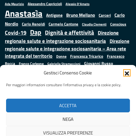
Alessandro Capriccioli
Alessio D'Amato
Ada Maurizio
Anastasìa
Bruno Mellano
Carlo
Antigone
Carceri
Nordio
Carlo Renoldi
Carmelo Cantone
Conscious
Claudia Clementi
Dap
Dignità e affettività
Covid-19
Direzione
regionale salute e integrazione sociosanitaria
Direzione
regionale salute e integrazione sociosanitaria – Area rete
integrata del territorio
Francesco
Francesca Tricarico
Donne
Giovanni Russo
Rocca
Franco Corleone
Gabriella Stramaccioni
Istruzione e cultura
Lavoro e
Giuseppe Emanuele Cangemi
Gestisci Consenso Cookie
Mauro
Marta Cartabia
formazione
Luisa Regimenti
Marta Bonafoni
ministero della Giustizia
Per maggiori informazioni consultare l’informativa privacy e la cookie policy.
Palma
Minori
Misure
alternative alla detenzione
Prap
Patrizio Gonnella
Rebibbia
Salute
Samuele Ciambriello
Regione Lazio
Roberto Monteforte
ACCETTA
Situazione in numeri
Sergio Mattarella
Sarah Grieco
Valentina Calderone
NEGA
Stefano Anastasìa
VISUALIZZA PREFERENZE