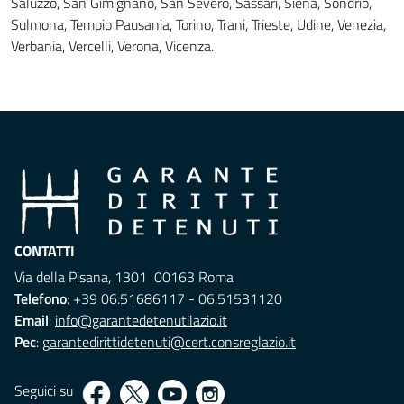
Saluzzo, San Gimignano, San Severo, Sassari, Siena, Sondrio,
Sulmona, Tempio Pausania, Torino, Trani, Trieste, Udine, Venezia,
Verbania, Vercelli, Verona, Vicenza.
CONTATTI
Via della Pisana, 1301 00163 Roma
Telefono
: +39 06.51686117 - 06.51531120
Email
:
info@garantedetenutilazio.it
Pec
:
garantedirittidetenuti@cert.consreglazio.it
Seguici su