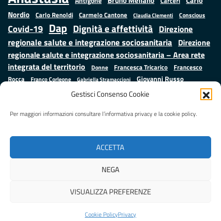
Bruno Mellano
Carlo
Antigone
Carceri
Nordio
Carlo Renoldi
Carmelo Cantone
Conscious
Claudia Clementi
Dap
Dignità e affettività
Covid-19
Direzione
regionale salute e integrazione sociosanitaria
Direzione
regionale salute e integrazione sociosanitaria – Area rete
integrata del territorio
Francesco
Francesca Tricarico
Donne
Giovanni Russo
Rocca
Franco Corleone
Gabriella Stramaccioni
Istruzione e cultura
Lavoro e
Giuseppe Emanuele Cangemi
Gestisci Consenso Cookie
Mauro
Marta Cartabia
formazione
Luisa Regimenti
Marta Bonafoni
ministero della Giustizia
Per maggiori informazioni consultare l’informativa privacy e la cookie policy.
Palma
Minori
Misure
alternative alla detenzione
Prap
Patrizio Gonnella
Rebibbia
Salute
Samuele Ciambriello
Regione Lazio
Roberto Monteforte
ACCETTA
Situazione in numeri
Sergio Mattarella
Sarah Grieco
Valentina Calderone
NEGA
Stefano Anastasìa
VISUALIZZA PREFERENZE
Realizzato da
LAZIOcrea
Cookie Policy
Privacy