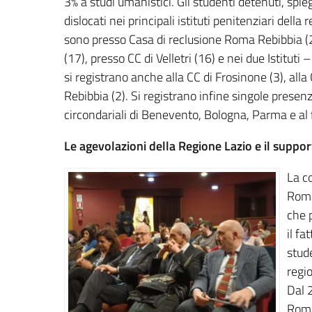
3% a studi umanistici. Gli studenti detenuti, sp
dislocati nei principali istituti penitenziari della
sono presso Casa di reclusione Roma Rebibbia (2
(17), presso CC di Velletri (16) e nei due Istituti
si registrano anche alla CC di Frosinone (3), all
Rebibbia (2). Si registrano infine singole presen
circondariali di Benevento, Bologna, Parma e al f
Le agevolazioni della Regione Lazio e il suppo
La co
Roma 
che p
il fa
stude
regio
Dal 
Roma