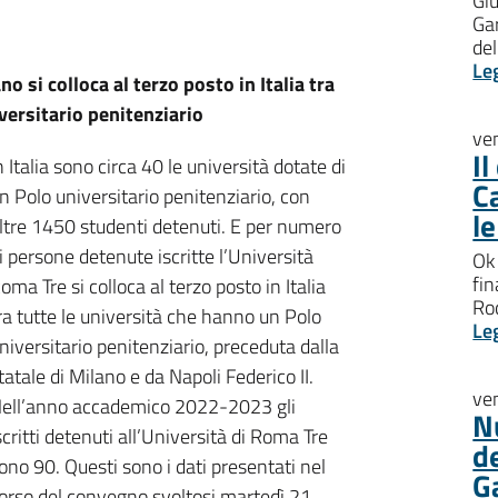
Giu
Gar
del
Le
o si colloca al terzo posto in Italia tra
versitario penitenziario
ve
I
n Italia sono circa 40 le università dotate di
C
n Polo universitario penitenziario, con
l
ltre 1450 studenti detenuti. E per numero
i persone detenute iscritte l’Università
Ok 
fin
oma Tre si colloca al terzo posto in Italia
Roc
ra tutte le università che hanno un Polo
Le
niversitario penitenziario, preceduta dalla
tatale di Milano e da Napoli Federico II.
ve
ell’anno accademico 2022-2023 gli
N
scritti detenuti all’Università di Roma Tre
d
ono 90. Questi sono i dati presentati nel
G
orso del convegno svoltosi martedì 21