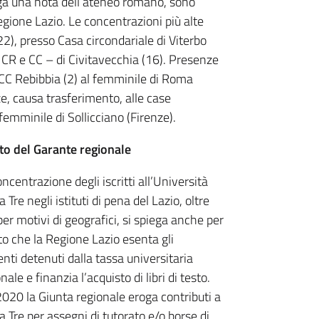
iega una nota dell’ateneo romano, sono
 regione Lazio. Le concentrazioni più alte
2), presso Casa circondariale di Viterbo
 – CR e CC – di Civitavecchia (16). Presenze
a CC Rebibbia (2) al femminile di Roma
ze, causa trasferimento, alle case
emminile di Sollicciano (Firenze).
rto del Garante regionale
ncentrazione degli iscritti all’Università
Tre negli istituti di pena del Lazio, oltre
er motivi di geografici, si spiega anche per
tto che la Regione Lazio esenta gli
nti detenuti dalla tassa universitaria
nale e finanzia l’acquisto di libri di testo.
2020 la Giunta regionale eroga contributi a
 Tre per assegni di tutorato e/o borse di