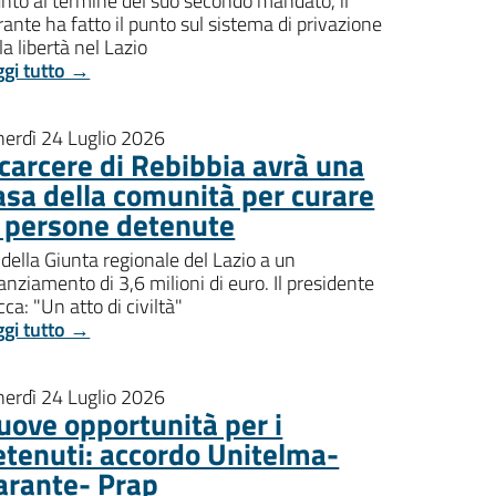
nto al termine del suo secondo mandato, il
ante ha fatto il punto sul sistema di privazione
la libertà nel Lazio
ggi tutto →
nerdì 24 Luglio 2026
l carcere di Rebibbia avrà una
asa della comunità per curare
e persone detenute
della Giunta regionale del Lazio a un
anziamento di 3,6 milioni di euro. Il presidente
ca: "Un atto di civiltà"
ggi tutto →
nerdì 24 Luglio 2026
uove opportunità per i
etenuti: accordo Unitelma-
arante- Prap