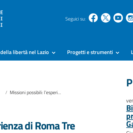
Seguici su:
della libertà nel Lazio
Progetti e strumenti
P
Missioni possibili: l’esperienza di Roma Tre nelle carceri del Lazio
ve
B
p
erienza di Roma Tre
G