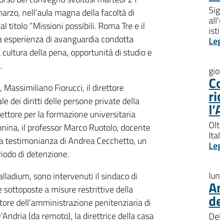
Sig
arzo, nell’aula magna della facoltà di
all
 titolo ”Missioni possibili. Roma Tre e il
ist
ta esperienza di avanguardia condotta
Le
 cultura della pena, opportunità di studio e
.
gi
Co
o, Massimiliano Fiorucci, il direttore
ri
e dei diritti delle persone private della
l’
rettore per la formazione universitaria
Olt
Monina, il professor Marco Ruotolo, docente
Ita
e la testimonianza di Andrea Cecchetto, un
Le
riodo di detenzione.
lu
alladium, sono intervenuti il sindaco di
An
 sottoposte a misure restrittive della
de
itore dell’amministrazione penitenziaria di
Andria (da remoto), la direttrice della casa
Del