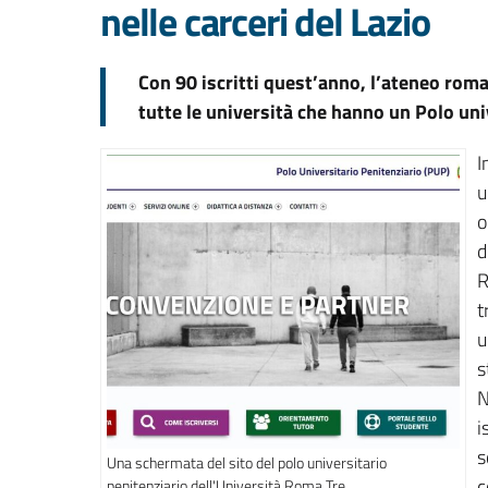
nelle carceri del Lazio
Con 90 iscritti quest’anno, l’ateneo roman
tutte le università che hanno un Polo uni
I
u
o
d
R
t
u
s
N
i
s
Una schermata del sito del polo universitario
c
penitenziario dell'Università Roma Tre.