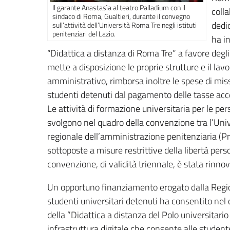
Il garante Anastasìa al teatro Palladium con il
coll
sindaco di Roma, Gualtieri, durante il convegno
dedi
sull’attività dell’Università Roma Tre negli istituti
penitenziari del Lazio.
ha in
“Didattica a distanza di Roma Tre” a favore degl
mette a disposizione le proprie strutture e il la
amministrativo, rimborsa inoltre le spese di missi
studenti detenuti dal pagamento delle tasse acc
Le attività di formazione universitaria per le per
svolgono nel quadro della convenzione tra l’Univ
regionale dell’amministrazione penitenziaria (Pr
sottoposte a misure restrittive della libertà pers
convenzione, di validità triennale, è stata rinn
Un opportuno finanziamento erogato dalla Regione
studenti universitari detenuti ha consentito nel 
della ”Didattica a distanza del Polo universitari
infrastruttura digitale che consente alle student