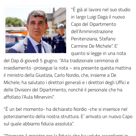
“È già al lavoro nel suo studio
in largo Luigi Daga il nuovo
Capo del Dipartimento
dell’Amministrazione
Penitenziaria, Stefano
Carmine De Michele”. E’
quanto si legge in una nota
del Dap di giovedì 5 giugno. “Alla tradizionale cerimonia di
insediamento -prosegue la nota – era presente questa mattina
il ministro della Giustizia, Carlo Nordio, che, insieme a De
Michele, ha salutato i direttori generali e i direttori degli Uffici e
delle Divisioni del Dipartimento, nonché il personale che ha
affollato l’Aula Minervini”.
“È un bel momento- ha dichiarato Nordio -che si inserisce nel
potenziamento della nostra struttura. E’ arrivato un nuovo Capo
sul quale abbiamo fiducia assoluta”.
“Ringrazio il ministro per la fiducia che ha voluto accordarmi in