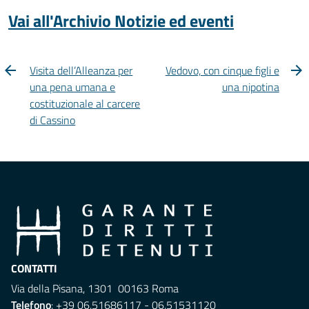
Vai all'Archivio Notizie ed eventi
Visita dell’Alleanza per
Vedovo, con cinque figli e
una pena umana e
una nipotina
costituzionale al carcere
di Cassino
CONTATTI
Via della Pisana, 1301 00163 Roma
Telefono
: +39 06.51686117 - 06.51531120