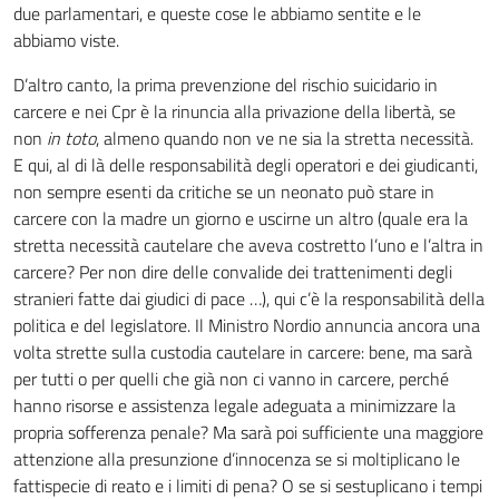
due parlamentari, e queste cose le abbiamo sentite e le
abbiamo viste.
D’altro canto, la prima prevenzione del rischio suicidario in
carcere e nei Cpr è la rinuncia alla privazione della libertà, se
non
in toto
, almeno quando non ve ne sia la stretta necessità.
E qui, al di là delle responsabilità degli operatori e dei giudicanti,
non sempre esenti da critiche se un neonato può stare in
carcere con la madre un giorno e uscirne un altro (quale era la
stretta necessità cautelare che aveva costretto l’uno e l’altra in
carcere? Per non dire delle convalide dei trattenimenti degli
stranieri fatte dai giudici di pace …), qui c’è la responsabilità della
politica e del legislatore. Il Ministro Nordio annuncia ancora una
volta strette sulla custodia cautelare in carcere: bene, ma sarà
per tutti o per quelli che già non ci vanno in carcere, perché
hanno risorse e assistenza legale adeguata a minimizzare la
propria sofferenza penale? Ma sarà poi sufficiente una maggiore
attenzione alla presunzione d’innocenza se si moltiplicano le
fattispecie di reato e i limiti di pena? O se si sestuplicano i tempi