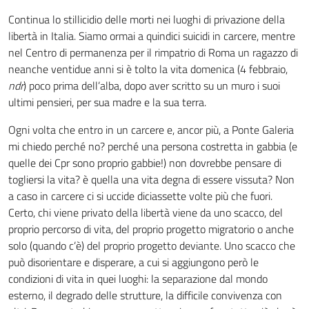
Continua lo stillicidio delle morti nei luoghi di privazione della
libertà in Italia. Siamo ormai a quindici suicidi in carcere, mentre
nel Centro di permanenza per il rimpatrio di Roma un ragazzo di
neanche ventidue anni si è tolto la vita domenica (4 febbraio,
ndr
) poco prima dell’alba, dopo aver scritto su un muro i suoi
ultimi pensieri, per sua madre e la sua terra.
Ogni volta che entro in un carcere e, ancor più, a Ponte Galeria
mi chiedo perché no? perché una persona costretta in gabbia (e
quelle dei Cpr sono proprio gabbie!) non dovrebbe pensare di
togliersi la vita? è quella una vita degna di essere vissuta? Non
a caso in carcere ci si uccide diciassette volte più che fuori.
Certo, chi viene privato della libertà viene da uno scacco, del
proprio percorso di vita, del proprio progetto migratorio o anche
solo (quando c’è) del proprio progetto deviante. Uno scacco che
può disorientare e disperare, a cui si aggiungono però le
condizioni di vita in quei luoghi: la separazione dal mondo
esterno, il degrado delle strutture, la difficile convivenza con