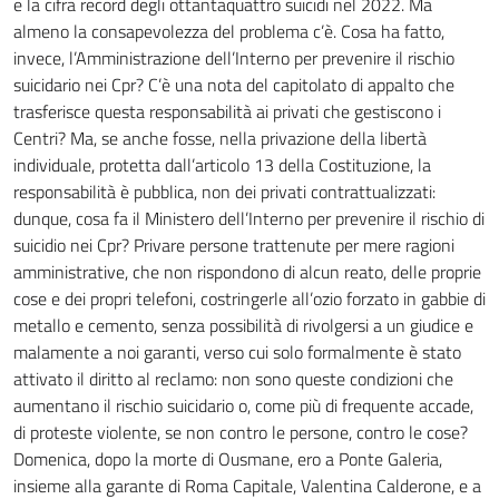
e la cifra record degli ottantaquattro suicidi nel 2022. Ma
almeno la consapevolezza del problema c’è. Cosa ha fatto,
invece, l’Amministrazione dell’Interno per prevenire il rischio
suicidario nei Cpr? C’è una nota del capitolato di appalto che
trasferisce questa responsabilità ai privati che gestiscono i
Centri? Ma, se anche fosse, nella privazione della libertà
individuale, protetta dall’articolo 13 della Costituzione, la
responsabilità è pubblica, non dei privati contrattualizzati:
dunque, cosa fa il Ministero dell’Interno per prevenire il rischio di
suicidio nei Cpr? Privare persone trattenute per mere ragioni
amministrative, che non rispondono di alcun reato, delle proprie
cose e dei propri telefoni, costringerle all’ozio forzato in gabbie di
metallo e cemento, senza possibilità di rivolgersi a un giudice e
malamente a noi garanti, verso cui solo formalmente è stato
attivato il diritto al reclamo: non sono queste condizioni che
aumentano il rischio suicidario o, come più di frequente accade,
di proteste violente, se non contro le persone, contro le cose?
Domenica, dopo la morte di Ousmane, ero a Ponte Galeria,
insieme alla garante di Roma Capitale, Valentina Calderone, e a