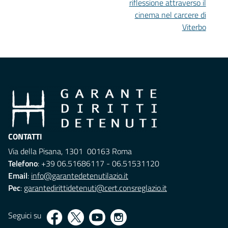
riflessione attraverso il
cinema nel carcere di
Viterbo
CONTATTI
Via della Pisana, 1301 00163 Roma
Telefono
: +39 06.51686117 - 06.51531120
Email
:
info@garantedetenutilazio.it
Pec
:
garantedirittidetenuti@cert.consreglazio.it
Seguici su