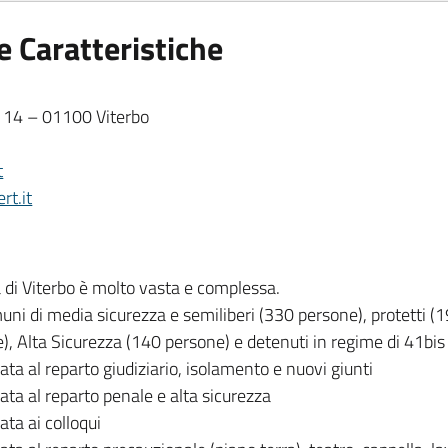
lamentare:
e Caratteristiche
ive:
, 14 – 01100 Viterbo
t
rt.it
a di Viterbo è molto vasta e complessa.
uni di media sicurezza e semiliberi (330 persone), protetti (1
), Alta Sicurezza (140 persone) e detenuti in regime di 41bis
ta al reparto giudiziario, isolamento e nuovi giunti
ata al reparto penale e alta sicurezza
ta ai colloqui