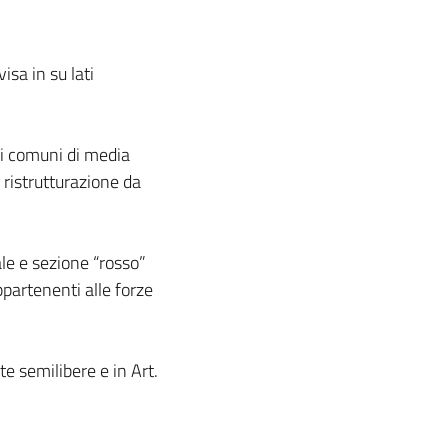
isa in su lati
 ai comuni di media
 ristrutturazione da
ale e sezione “rosso”
ppartenenti alle forze
e semilibere e in Art.