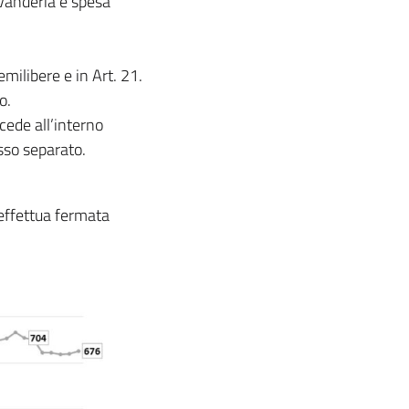
avanderia e spesa
milibere e in Art. 21.
o.
cede all’interno
esso separato.
 effettua fermata