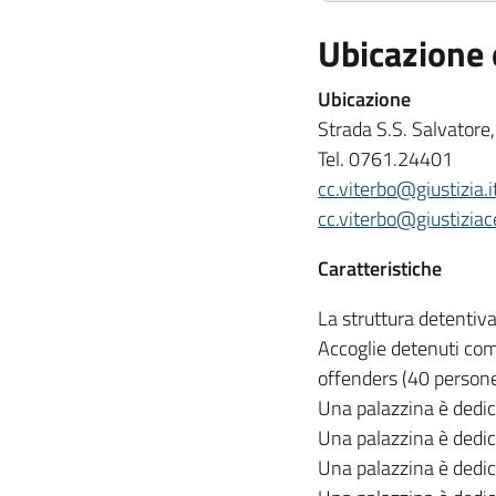
Capienza rego
Ubicazione 
Presenze effett
Uomini:
Ubicazione
Stranieri:
Strada S.S. Salvatore
Tel. 0761.24401
cc.viterbo@giustizia.i
cc.viterbo@giustiziace
Caratteristiche
La struttura detentiv
Accoglie detenuti com
offenders (40 persone
Una palazzina è dedica
Una palazzina è dedic
Una palazzina è dedica