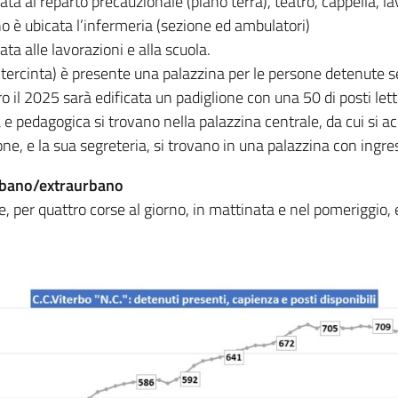
ta al reparto precauzionale (piano terra), teatro, cappella, l
o è ubicata l’infermeria (sezione ed ambulatori)
ta alle lavorazioni e alla scuola.
tercinta) è presente una palazzina per le persone detenute se
 il 2025 sarà edificata un padiglione con una 50 di posti lett
e pedagogica si trovano nella palazzina centrale, da cui si ac
zione, e la sua segreteria, si trovano in una palazzina con ingr
urbano/extraurbano
he, per quattro corse al giorno, in mattinata e nel pomeriggio,