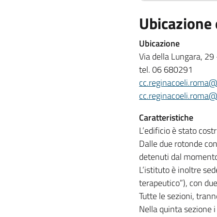
Capienza rego
Ubicazione 
Presenze effett
Uomini:
Ubicazione
Donne:
Via della Lungara, 2
Stranieri:
tel.
06 680291
cc.reginacoeli.roma@g
cc.reginacoeli.roma@g
Caratteristiche
L’edificio è stato cost
Dalle due rotonde con
detenuti dal momento d
L’istituto è inoltre se
terapeutico”), con due 
Tutte le sezioni, tran
Nella quinta sezione i