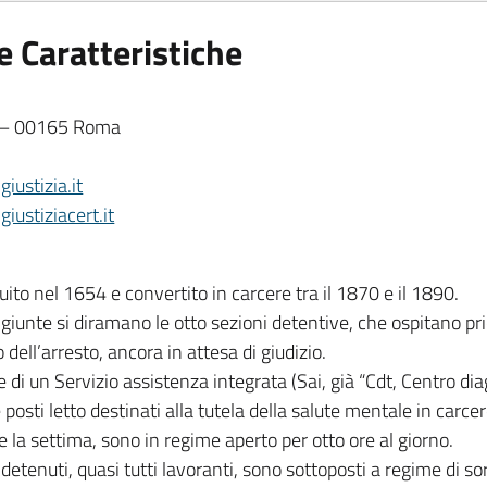
lamentare:
e Caratteristiche
ive:
9 – 00165 Roma
iustizia.it
iustiziacert.it
ruito nel 1654 e convertito in carcere tra il 1870 e il 1890.
giunte si diramano le otto sezioni detentive, che ospitano pr
ell’arresto, ancora in attesa di giudizio.
de di un Servizio assistenza integrata (Sai, già “Cdt, Centro di
posti letto destinati alla tutela della salute mentale in carcer
ne la settima, sono in regime aperto per otto ore al giorno.
 detenuti, quasi tutti lavoranti, sono sottoposti a regime di s