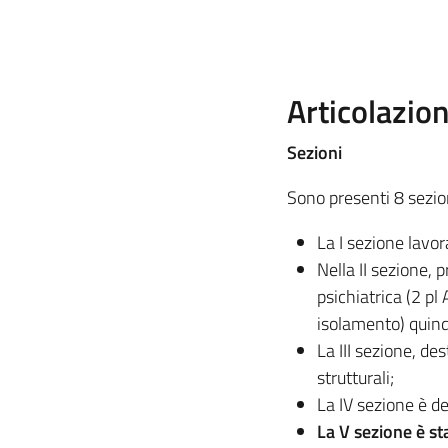
Articolazio
Sezioni
Sono presenti 8 sezion
La I sezione lavor
Nella II sezione, 
psichiatrica (2 pl
isolamento) quind
La III sezione, de
strutturali;
La IV sezione è d
La V sezione è st