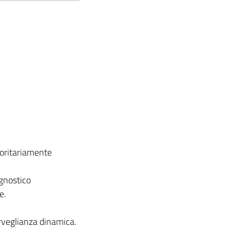
ioritariamente
agnostico
e.
orveglianza dinamica.