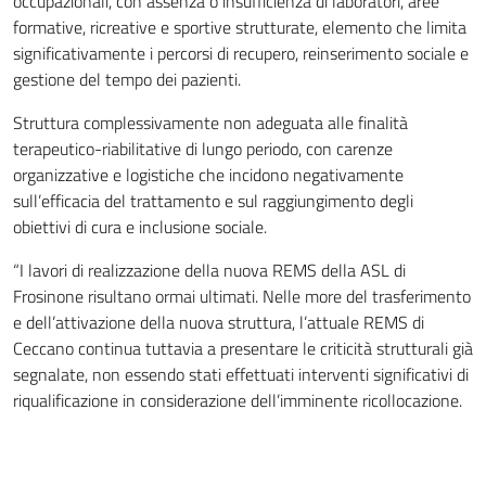
occupazionali, con assenza o insufficienza di laboratori, aree
gite culturali in paesi limitrofi
formative, ricreative e sportive strutturate, elemento che limita
Videosorveglianza:
progetto con caffè letterario
significativamente i percorsi di recupero, reinserimento sociale e
Religiose:
gestione del tempo dei pazienti.
Esterne alla struttura:
visite Culturali ed Educative
Struttura complessivamente non adeguata alle finalità
attività di acquisto beni personali
terapeutico-riabilitative di lungo periodo, con carenze
attività di ristoro;
organizzative e logistiche che incidono negativamente
Mediazione culturale:
sull’efficacia del trattamento e sul raggiungimento degli
obiettivi di cura e inclusione sociale.
“I lavori di realizzazione della nuova REMS della ASL di
Frosinone risultano ormai ultimati. Nelle more del trasferimento
e dell’attivazione della nuova struttura, l’attuale REMS di
Ceccano continua tuttavia a presentare le criticità strutturali già
segnalate, non essendo stati effettuati interventi significativi di
riqualificazione in considerazione dell’imminente ricollocazione.