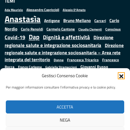
TEMI
Alessandro Capriccioli
Alessio D'Amato
Ada Maurizio
Anastasìa
Bruno Mellano
Carlo
Antigone
Carceri
Nordio
Carlo Renoldi
Carmelo Cantone
Conscious
Claudia Clementi
Dap
Dignità e affettività
Covid-19
Direzione
regionale salute e integrazione sociosanitaria
Direzione
regionale salute e integrazione sociosanitaria – Area rete
integrata del territorio
Francesco
Francesca Tricarico
Donne
Giovanni Russo
Rocca
Franco Corleone
Gabriella Stramaccioni
Istruzione e cultura
Lavoro e
Giuseppe Emanuele Cangemi
Gestisci Consenso Cookie
Mauro
Marta Cartabia
formazione
Luisa Regimenti
Marta Bonafoni
ministero della Giustizia
Per maggiori informazioni consultare l’informativa privacy e la cookie policy.
Palma
Minori
Misure
alternative alla detenzione
Prap
Patrizio Gonnella
Rebibbia
Salute
Samuele Ciambriello
Regione Lazio
Roberto Monteforte
ACCETTA
Situazione in numeri
Sergio Mattarella
Sarah Grieco
Valentina Calderone
NEGA
Stefano Anastasìa