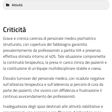
Attività
Arredo sale attività in comune:
Biancheria / Lenzuola:
Cliniche/riabilitative:
Vitto differenziato:
Colloqui psichiatrici e psicologici settimanali
Adozione Carta dei servizi sanitari/diffusione tra i
Gruppi psicoeducativi
Criticità
pazienti:
Attività cognitive, corporee e motorie
Acqua calda:
Musico terapia
Grave e cronica carenza di personale medico psichiatrico
Luce naturale/artificiale:
Uscite riabilitative e social eating
strutturato, con copertura del fabbisogno garantita
Ventilazione/aereazione:
Vocazionali:
prevalentemente da professionisti a partita IVA e presenza
Scolastiche/Universitarie:
effettiva stimata intorno al 40%. Tale situazione compromette
Formazione professionale:
la continuità terapeutica, la presa in carico clinica dei pazienti e
la costituzione di un’équipe multidisciplinare stabile e coesa.
Riscaldamento:
Sportive:
Elevato turnover del personale medico, con ricadute negative
Decoro:
Culturali/ricreative:
sull’alleanza terapeutica e sull’aderenza ai percorsi di cura da
lettura dei quotidiani
parte dei pazienti, che vivono con diffidenza e frustrazione il
karaoke
continuo avvicendamento dei professionisti.
Cibo ed eventuale integrazione:
teatro terapia
accudimento animali domestici
Inadeguatezza degli spazi destinati alle attività riabilitative e
ippoterapia