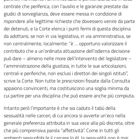
centrale che periferica, con l’ausilio e le garanzie prestate dai
giudici di sorveglianza, deve essere messa in condizione di
rispondere alle legittime richieste che dovessero venire da parte
dei detenuti, e la Corte elenca i punti fermi di questa disciplina
da adottarsi, se non in via legislativa, in via amministrativa, se
non centralmente, localmente: “è … opportuno valorizzare il
contributo che a un’ordinata attuazione dell’odierna decisione
può dare – almeno nelle more dell’intervento del legislatore –
l’amministrazione della giustizia, in tutte le sue articolazioni,
centrali e periferiche, non esclusi i direttori dei singoli istituti”,
scrive la Corte. Non tutte le prescrizioni fissate dalla Consulta
appaiono convincenti, ma costituiscono una soglia minima da
cui partire per una disciplina che può essere anche più compiuta.
Intanto però l’importante è che sia caduto il tabù della
sessualità nelle carceri, di cui ancora si avverte un’eco nella
generale preferenza attribuita in sua vece alla più discreta, oltre
che più comprensiva parola “affettività”. Come in tutti gli
ambienti sessuofobi (e il carcere lo è), la sessualità non è mai