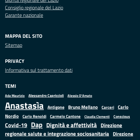
Giunta regionale del Lazio
Consiglio regionale del Lazio
Garante nazionale
MAPPA DEL SITO
Sitemap
PRIVACY
Informativa sul trattamento dati
TEMI
Alessandro Capriccioli
Alessio D'Amato
Ada Maurizio
Anastasìa
Bruno Mellano
Carlo
Antigone
Carceri
Nordio
Carlo Renoldi
Carmelo Cantone
Conscious
Claudia Clementi
Dap
Dignità e affettività
Covid-19
Direzione
regionale salute e integrazione sociosanitaria
Direzione