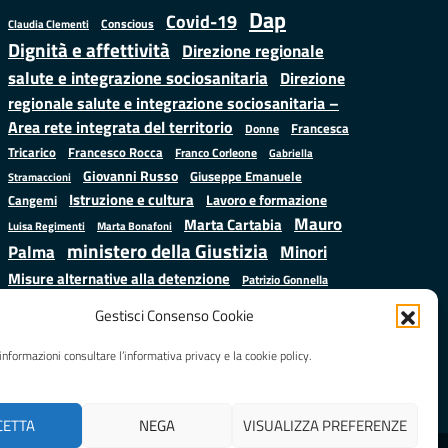
Dap
Covid-19
Conscious
Claudia Clementi
Dignità e affettività
Direzione regionale
salute e integrazione sociosanitaria
Direzione
regionale salute e integrazione sociosanitaria –
Area rete integrata del territorio
Francesca
Donne
Francesco Rocca
Tricarico
Franco Corleone
Gabriella
Giovanni Russo
Giuseppe Emanuele
Stramaccioni
Istruzione e cultura
Lavoro e formazione
Cangemi
Mauro
Marta Cartabia
Luisa Regimenti
Marta Bonafoni
ministero della Giustizia
Palma
Minori
Misure alternative alla detenzione
Patrizio Gonnella
Salute
Prap
Rebibbia
Regione Lazio
Roberto Monteforte
Gestisci Consenso Cookie
Samuele Ciambriello
Sergio
Sarah Grieco
Situazione in numeri
informazioni consultare l’informativa privacy e la cookie policy.
Mattarella
Stefano
Valentina Calderone
Anastasìa
CETTA
NEGA
VISUALIZZA PREFERENZE