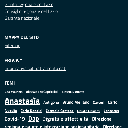
Giunta regionale del Lazio
Consiglio regionale del Lazio
Garante nazionale
MAPPA DEL SITO
Sitemap
PRIVACY
Informativa sul trattamento dati
TEMI
Alessandro Capriccioli
Alessio D'Amato
Ada Maurizio
Anastasìa
Bruno Mellano
Carlo
Antigone
Carceri
Nordio
Carlo Renoldi
Carmelo Cantone
Conscious
Claudia Clementi
Dap
Dignità e affettività
Covid-19
Direzione
regionale salute e integrazione sociosanitaria
Direzione