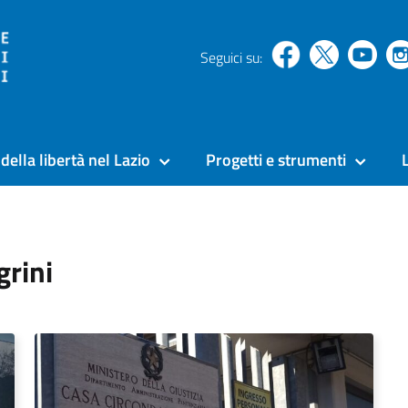
Seguici su:
della libertà nel Lazio
Progetti e strumenti
grini