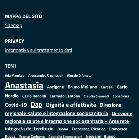
MAPPA DEL SITO
Sitemap
PRIVACY
Informativa sul trattamento dati
TEMI
Alessandro Capriccioli
Alessio D'Amato
Ada Maurizio
Anastasìa
Bruno Mellano
Carlo
Antigone
Carceri
Nordio
Carlo Renoldi
Carmelo Cantone
Conscious
Claudia Clementi
Dap
Dignità e affettività
Covid-19
Direzione
regionale salute e integrazione sociosanitaria
Direzione
regionale salute e integrazione sociosanitaria – Area rete
integrata del territorio
Francesco
Francesca Tricarico
Donne
Giovanni Russo
Rocca
Franco Corleone
Gabriella Stramaccioni