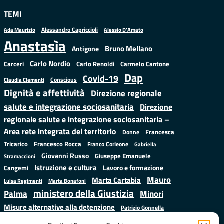
TEMI
Alessandro Capriccioli
Alessio D'Amato
Ada Maurizio
Anastasìa
Bruno Mellano
Antigone
Carlo Nordio
Carlo Renoldi
Carmelo Cantone
Carceri
Dap
Covid-19
Conscious
Claudia Clementi
Dignità e affettività
Direzione regionale
salute e integrazione sociosanitaria
Direzione
regionale salute e integrazione sociosanitaria –
Area rete integrata del territorio
Francesca
Donne
Francesco Rocca
Tricarico
Franco Corleone
Gabriella
Giovanni Russo
Giuseppe Emanuele
Stramaccioni
Istruzione e cultura
Lavoro e formazione
Cangemi
Mauro
Marta Cartabia
Luisa Regimenti
Marta Bonafoni
ministero della Giustizia
Palma
Minori
Misure alternative alla detenzione
Patrizio Gonnella
Salute
Prap
Rebibbia
Regione Lazio
Roberto Monteforte