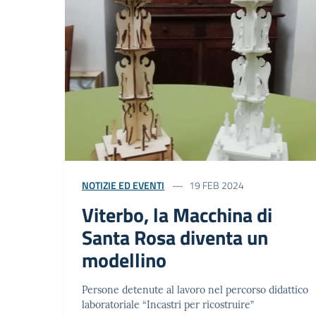
NOTIZIE ED EVENTI
19 FEB 2024
Viterbo, la Macchina di
Santa Rosa diventa un
modellino
Persone detenute al lavoro nel percorso didattico
laboratoriale “Incastri per ricostruire”