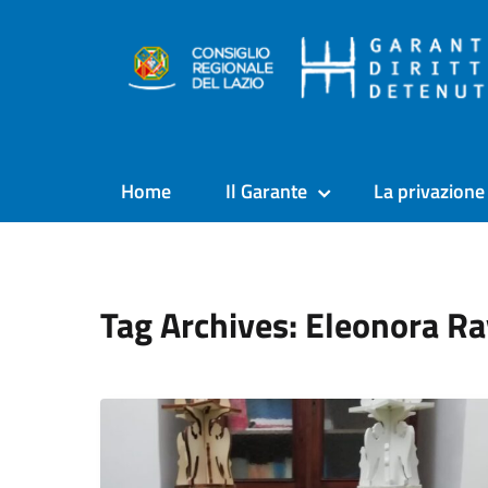
Home
Il Garante
La privazione 
Tag Archives: Eleonora R