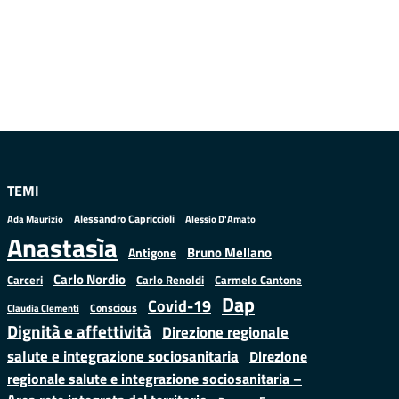
TEMI
Alessandro Capriccioli
Alessio D'Amato
Ada Maurizio
Anastasìa
Bruno Mellano
Antigone
Carlo Nordio
Carlo Renoldi
Carmelo Cantone
Carceri
Dap
Covid-19
Conscious
Claudia Clementi
Dignità e affettività
Direzione regionale
salute e integrazione sociosanitaria
Direzione
regionale salute e integrazione sociosanitaria –