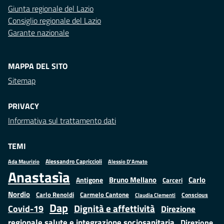
Giunta regionale del Lazio
Consiglio regionale del Lazio
Garante nazionale
MAPPA DEL SITO
Sitemap
PRIVACY
Informativa sul trattamento dati
TEMI
Alessandro Capriccioli
Alessio D'Amato
Ada Maurizio
Anastasìa
Bruno Mellano
Carlo
Antigone
Carceri
Nordio
Carlo Renoldi
Carmelo Cantone
Conscious
Claudia Clementi
Dap
Dignità e affettività
Covid-19
Direzione
regionale salute e integrazione sociosanitaria
Direzione