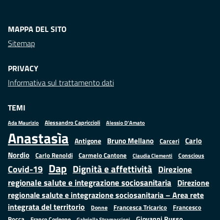
MAPPA DEL SITO
Sitemap
PRIVACY
Informativa sul trattamento dati
TEMI
Alessandro Capriccioli
Alessio D'Amato
Ada Maurizio
Anastasìa
Bruno Mellano
Carlo
Antigone
Carceri
Nordio
Carlo Renoldi
Carmelo Cantone
Conscious
Claudia Clementi
Dap
Dignità e affettività
Covid-19
Direzione
regionale salute e integrazione sociosanitaria
Direzione
regionale salute e integrazione sociosanitaria – Area rete
integrata del territorio
Francesco
Francesca Tricarico
Donne
Giovanni Russo
Rocca
Franco Corleone
Gabriella Stramaccioni