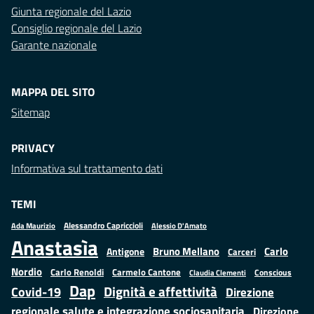
Giunta regionale del Lazio
Consiglio regionale del Lazio
Garante nazionale
MAPPA DEL SITO
Sitemap
PRIVACY
Informativa sul trattamento dati
TEMI
Alessandro Capriccioli
Alessio D'Amato
Ada Maurizio
Anastasìa
Bruno Mellano
Carlo
Antigone
Carceri
Nordio
Carlo Renoldi
Carmelo Cantone
Conscious
Claudia Clementi
Dap
Dignità e affettività
Covid-19
Direzione
regionale salute e integrazione sociosanitaria
Direzione