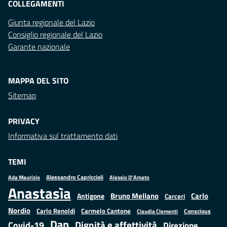
COLLEGAMENTI
Giunta regionale del Lazio
Consiglio regionale del Lazio
Garante nazionale
MAPPA DEL SITO
Sitemap
PRIVACY
Informativa sul trattamento dati
TEMI
Alessandro Capriccioli
Alessio D'Amato
Ada Maurizio
Anastasìa
Bruno Mellano
Carlo
Antigone
Carceri
Nordio
Carlo Renoldi
Carmelo Cantone
Conscious
Claudia Clementi
Dap
Dignità e affettività
Covid-19
Direzione