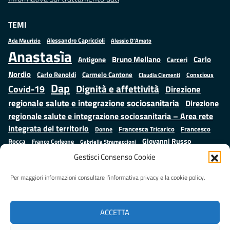
TEMI
Alessandro Capriccioli
Alessio D'Amato
Ada Maurizio
Anastasìa
Bruno Mellano
Carlo
Antigone
Carceri
Nordio
Carlo Renoldi
Carmelo Cantone
Conscious
Claudia Clementi
Dap
Dignità e affettività
Covid-19
Direzione
regionale salute e integrazione sociosanitaria
Direzione
regionale salute e integrazione sociosanitaria – Area rete
integrata del territorio
Francesco
Francesca Tricarico
Donne
Giovanni Russo
Rocca
Franco Corleone
Gabriella Stramaccioni
Istruzione e cultura
Lavoro e
Giuseppe Emanuele Cangemi
Gestisci Consenso Cookie
Mauro
Marta Cartabia
formazione
Luisa Regimenti
Marta Bonafoni
ministero della Giustizia
Per maggiori informazioni consultare l’informativa privacy e la cookie policy.
Palma
Minori
Misure
alternative alla detenzione
Prap
Patrizio Gonnella
Rebibbia
Salute
Samuele Ciambriello
Regione Lazio
Roberto Monteforte
ACCETTA
Situazione in numeri
Sergio Mattarella
Sarah Grieco