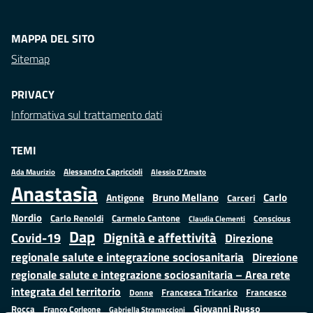
MAPPA DEL SITO
Sitemap
PRIVACY
Informativa sul trattamento dati
TEMI
Alessandro Capriccioli
Alessio D'Amato
Ada Maurizio
Anastasìa
Bruno Mellano
Carlo
Antigone
Carceri
Nordio
Carlo Renoldi
Carmelo Cantone
Conscious
Claudia Clementi
Dap
Dignità e affettività
Covid-19
Direzione
regionale salute e integrazione sociosanitaria
Direzione
regionale salute e integrazione sociosanitaria – Area rete
integrata del territorio
Francesco
Francesca Tricarico
Donne
Giovanni Russo
Rocca
Franco Corleone
Gabriella Stramaccioni