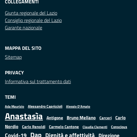
COLLEGAMENTI
Giunta regionale del Lazio
Consiglio regionale del Lazio
Garante nazionale
MAPPA DEL SITO
Sitemap
PRIVACY
Informativa sul trattamento dati
TEMI
Alessandro Capriccioli
Alessio D'Amato
Ada Maurizio
Anastasìa
Bruno Mellano
Carlo
Antigone
Carceri
Nordio
Carlo Renoldi
Carmelo Cantone
Conscious
Claudia Clementi
Dap
Dignità e affettività
Covid-19
Direzione