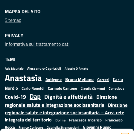
MAPPA DEL SITO
Sitemap
PRIVACY
Informativa sul trattamento dati
TEMI
Alessandro Capriccioli
Alessio D'Amato
Ada Maurizio
Anastasìa
Bruno Mellano
Carlo
Antigone
Carceri
Nordio
Carlo Renoldi
Carmelo Cantone
Conscious
Claudia Clementi
Dap
Dignità e affettività
Covid-19
Direzione
regionale salute e integrazione sociosanitaria
Direzione
regionale salute e integrazione sociosanitaria – Area rete
integrata del territorio
Francesco
Francesca Tricarico
Donne
Giovanni Russo
Rocca
Franco Corleone
Gabriella Stramaccioni