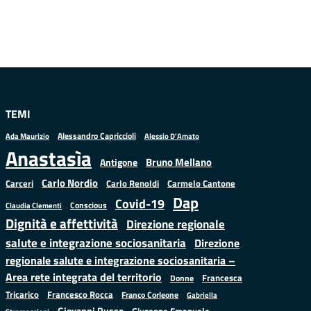
TEMI
Alessandro Capriccioli
Alessio D'Amato
Ada Maurizio
Anastasìa
Bruno Mellano
Antigone
Carlo Nordio
Carlo Renoldi
Carmelo Cantone
Carceri
Dap
Covid-19
Conscious
Claudia Clementi
Dignità e affettività
Direzione regionale
salute e integrazione sociosanitaria
Direzione
regionale salute e integrazione sociosanitaria –
Area rete integrata del territorio
Francesca
Donne
Francesco Rocca
Tricarico
Franco Corleone
Gabriella