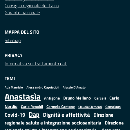
Consiglio regionale del Lazio
Garante nazionale
MAPPA DEL SITO
Sitemap
PRIVACY
Informativa sul trattamento dati
TEMI
Alessandro Capriccioli
Alessio D'Amato
Ada Maurizio
Anastasìa
Bruno Mellano
Carlo
Antigone
Carceri
Nordio
Carlo Renoldi
Carmelo Cantone
Conscious
Claudia Clementi
Dap
Dignità e affettività
Covid-19
Direzione
regionale salute e integrazione sociosanitaria
Direzione
regionale salute e integrazione sociosanitaria – Area rete