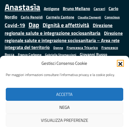
Anastasìa
Bruno Mellano
Carlo
Antigone
Carceri
Nordio
Carlo Renoldi
Carmelo Cantone
Conscious
Claudia Clementi
Dap
Dignità e affettività
Covid-19
Direzione
regionale salute e integrazione sociosanitaria
Direzione
regionale salute e integrazione sociosanitaria – Area rete
integrata del territorio
Francesco
Francesca Tricarico
Donne
Giovanni Russo
Rocca
Franco Corleone
Gabriella Stramaccioni
Istruzione e cultura
Lavoro e
Giuseppe Emanuele Cangemi
Gestisci Consenso Cookie
Mauro
Marta Cartabia
formazione
Luisa Regimenti
Marta Bonafoni
ministero della Giustizia
Per maggiori informazioni consultare l’informativa privacy e la cookie policy.
Palma
Minori
Misure
alternative alla detenzione
Prap
Patrizio Gonnella
Rebibbia
Salute
Samuele Ciambriello
Regione Lazio
Roberto Monteforte
ACCETTA
Situazione in numeri
Sergio Mattarella
Sarah Grieco
Valentina Calderone
NEGA
Stefano Anastasìa
VISUALIZZA PREFERENZE