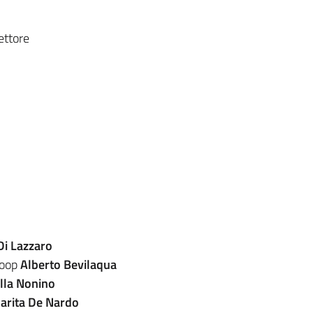
ettore
 Di Lazzaro
Coop
Alberto Bevilaqua
lla Nonino
arita De Nardo