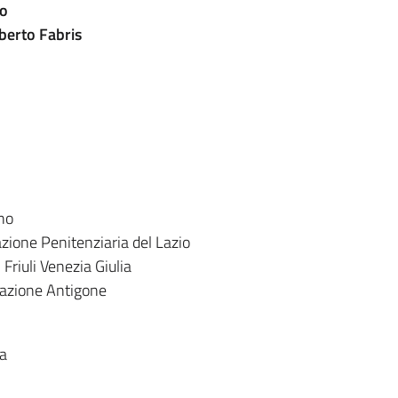
ro
berto Fabris
ano
zione Penitenziaria del Lazio
l Friuli Venezia Giulia
ciazione Antigone
ra