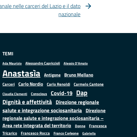
nale nelle carceri del Lazio e il dato
nazionale
TEMI
Alessandro Capriccioli
Alessio D'Amato
Ada Maurizio
Anastasìa
Bruno Mellano
Antigone
Carlo Nordio
Carlo Renoldi
Carmelo Cantone
Carceri
Dap
Covid-19
Conscious
Claudia Clementi
Dignità e affettività
Direzione regionale
salute e integrazione sociosanitaria
Direzione
regionale salute e integrazione sociosanitaria –
Area rete integrata del territorio
Francesca
Donne
Francesco Rocca
Tricarico
Franco Corleone
Gabriella