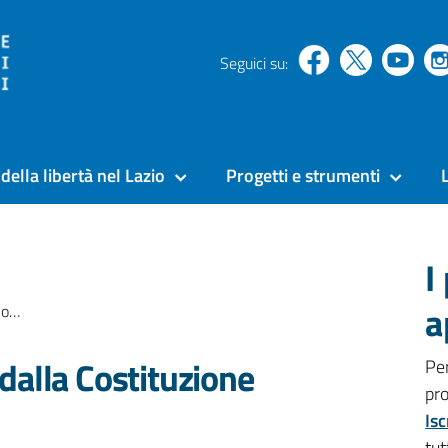
Seguici su:
della libertà nel Lazio
Progetti e strumenti
I
a
one
 dalla Costituzione
Pe
pr
Isc
tut