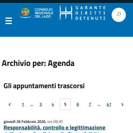
Archivio per: Agenda
Gli appuntamenti trascorsi
1
…
3
4
5
6
7
…
47
giovedì 26 Febbraio 2026
, ore 09:30
Responsabilità, controllo e legittimazione