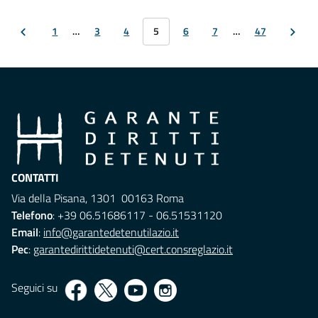
1
…
3
4
5
6
7
…
47
CONTATTI
Via della Pisana, 1301 00163 Roma
Telefono
: +39 06.51686117 - 06.51531120
Email
:
info@garantedetenutilazio.it
Pec
:
garantedirittidetenuti@cert.consreglazio.it
Seguici su