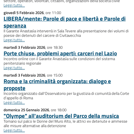
settore, operatori, volontari, cittadini, organizzazioni della società civile
Leggi tutto…
giovedì 5 Febbraio 2026
, ore 11:00
LIBERA/mente: Parole di pace e libertà e Parole di
speranza
Il Garante Anastasìa interverrà in Sala Tevere alla presentazione dei volumi di
poesie dei detenuti del carcere di Civitavecchia
Leggi tutto…
martedì 3 Febbraio 2026
, ore 18:30
Porte chiuse, problemi aperti: carceri nel Lazio
Incontro online con il Garante Anastasìa sulle condizioni del sistema
penitenziario regionale
Leggi tutto…
martedì 3 Febbraio 2026
, ore 15:00
Roma e la criminalità organizzata: dialogo e
proposte
Incontro organizzato dall'Osservatorio per la giustizia di comunità della Corte
d'appello di Roma
Leggi tutto…
domenica 25 Gennaio 2026
, ore 18:00
"Olympe" all'auditorium del Parco della musica
Tornano sul palco le Donne del Muro Alto, le attrici ex detenute e ammesse
alle misure alternative alla detenzione
Leggi tutto…