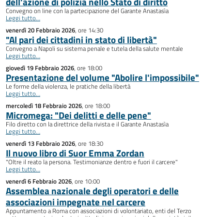
dell'azione di polizia nello Stato di diritto
Convegno on line con la partecipazione del Garante Anastasìa
Leggi tutto…
venerdì 20 Febbraio 2026
, ore 14:30
"Al pari dei cittadini in stato di libertà"
Convegno a Napoli su sistema penale e tutela della salute mentale
Leggi tutto…
giovedì 19 Febbraio 2026
, ore 18:00
Presentazione del volume "Abolire l'impossibile"
Le forme della violenza, le pratiche della libertà
Leggi tutto…
mercoledì 18 Febbraio 2026
, ore 18:00
Micromega: "Dei delitti e delle pene"
Filo diretto con la direttrice della rivista e il Garante Anastasìa
Leggi tutto…
venerdì 13 Febbraio 2026
, ore 18:30
Il nuovo libro di Suor Emma Zordan
"Oltre il reato la persona. Testimonianze dentro e fuori il carcere"
Leggi tutto…
venerdì 6 Febbraio 2026
, ore 10:00
Assemblea nazionale degli operatori e delle
associazioni impegnate nel carcere
Appuntamento a Roma con associazioni di volontariato, enti del Terzo