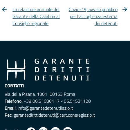
La relazione annuale del
Covid-19, avviso pubblico
Garante della Calabria al
per l’accoglienza esterna
Consiglio regionale
dei detenuti
CONTATTI
Via della Pisana, 1301 00163 Roma
Telefono
: +39 06.51686117 - 06.51531120
Email
:
info@garantedetenutilazio.it
Pec
:
garantedirittidetenuti@cert.consreglazio.it