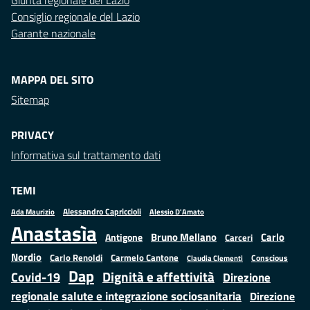
Giunta regionale del Lazio
Consiglio regionale del Lazio
Garante nazionale
MAPPA DEL SITO
Sitemap
PRIVACY
Informativa sul trattamento dati
TEMI
Alessandro Capriccioli
Alessio D'Amato
Ada Maurizio
Anastasìa
Bruno Mellano
Carlo
Antigone
Carceri
Nordio
Carlo Renoldi
Carmelo Cantone
Conscious
Claudia Clementi
Dap
Dignità e affettività
Covid-19
Direzione
regionale salute e integrazione sociosanitaria
Direzione