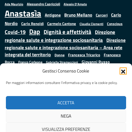
Alessandro Capriccioli
Alessio D'Amato
Ada Maurizio
Anastasìa
Bruno Mellano
Carlo
Antigone
Carceri
Nordio
Carlo Renoldi
Carmelo Cantone
Conscious
Claudia Clementi
Dap
Dignità e affettività
Covid-19
Direzione
regionale salute e integrazione sociosanitaria
Direzione
regionale salute e integrazione sociosanitaria – Area rete
integrata del territorio
Francesco
Francesca Tricarico
Donne
Giovanni Russo
Rocca
Franco Corleone
Gabriella Stramaccioni
Istruzione e cultura
Lavoro e
Giuseppe Emanuele Cangemi
Gestisci Consenso Cookie
Mauro
Marta Cartabia
formazione
Luisa Regimenti
Marta Bonafoni
ministero della Giustizia
Per maggiori informazioni consultare l’informativa privacy e la cookie policy.
Palma
Minori
Misure
alternative alla detenzione
Prap
Patrizio Gonnella
Rebibbia
Salute
Samuele Ciambriello
Regione Lazio
Roberto Monteforte
ACCETTA
Situazione in numeri
Sergio Mattarella
Sarah Grieco
Valentina Calderone
NEGA
Stefano Anastasìa
VISUALIZZA PREFERENZE