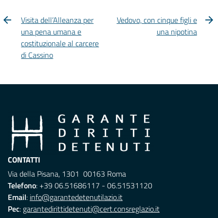
Visita dell’Alleanza per
Vedovo, con cinque figli e
una pena umana e
una nipotina
costituzionale al carcere
di Cassino
CONTATTI
Via della Pisana, 1301 00163 Roma
Telefono
: +39 06.51686117 - 06.51531120
Email
:
info@garantedetenutilazio.it
Pec
:
garantedirittidetenuti@cert.consreglazio.it