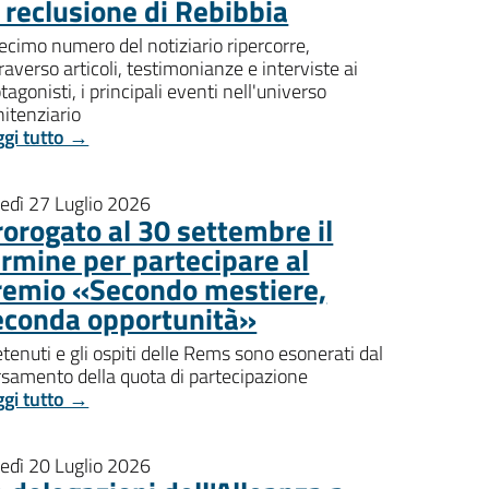
i reclusione di Rebibbia
decimo numero del notiziario ripercorre,
raverso articoli, testimonianze e interviste ai
tagonisti, i principali eventi nell'universo
itenziario
ggi tutto →
nedì 27 Luglio 2026
rorogato al 30 settembre il
ermine per partecipare al
remio «Secondo mestiere,
econda opportunità»
etenuti e gli ospiti delle Rems sono esonerati dal
rsamento della quota di partecipazione
ggi tutto →
nedì 20 Luglio 2026