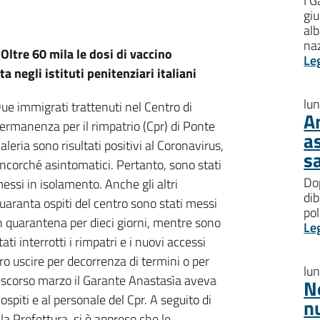
I G
giu
al
na
Oltre 60 mila le dosi di vaccino
Le
negli istituti penitenziari italiani
lu
ue immigrati trattenuti nel Centro di
A
ermanenza per il rimpatrio (Cpr) di Ponte
a
aleria sono risultati positivi al Coronavirus,
s
ncorché asintomatici. Pertanto, sono stati
Dop
essi in isolamento. Anche gli altri
dib
uaranta ospiti del centro sono stati messi
pol
n quarantena per dieci giorni, mentre sono
Le
tati interrotti i rimpatri e i nuovi accessi
ro uscire per decorrenza di termini o per
lu
Lo scorso marzo il Garante Anastasìa aveva
N
spiti e al personale del Cpr. A seguito di
n
a Prefettura, si è appreso che le