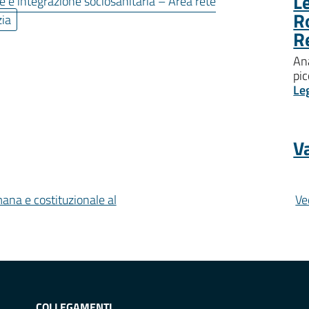
Le
e e integrazione sociosanitaria – Area rete
R
zia
R
Ana
pic
Le
Va
mana e costituzionale al
Ve
COLLEGAMENTI