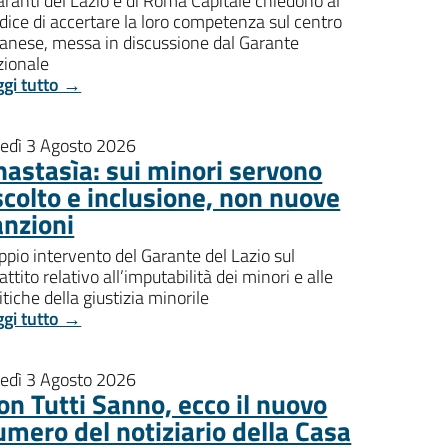
aranti del Lazio e di Roma Capitale chiedono al
dice di accertare la loro competenza sul centro
banese, messa in discussione dal Garante
zionale
ggi tutto →
nedì 3 Agosto 2026
nastasìa: sui minori servono
scolto e inclusione, non nuove
anzioni
pio intervento del Garante del Lazio sul
attito relativo all’imputabilità dei minori e alle
itiche della giustizia minorile
ggi tutto →
nedì 3 Agosto 2026
on Tutti Sanno, ecco il nuovo
umero del notiziario della Casa