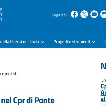
Seguici su:
della libertà nel Lazio
Progetti e strumenti
N
l Cpr di Ponte Galeria
lu
C
A
 nel Cpr di Ponte
a