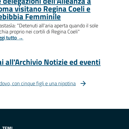
 delegazioni dell'Alleanza a
oma visitano Regina Coeli e
ebibbia Femminile
stasìa: "Detenuti all'aria aperta quando il sole
chia proprio nei cortili di Regina Coeli"
ggi tutto →
i all'Archivio Notizie ed eventi
dovo, con cinque figli e una nipotina
TEMI