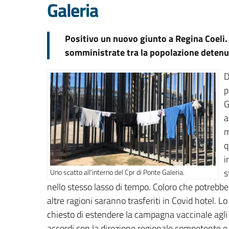
Galeria
Positivo un nuovo giunto a Regina Coeli. 
somministrate tra la popolazione detenuta 
D
p
G
a
m
q
i
s
Uno scatto all'interno del Cpr di Ponte Galeria.
nello stesso lasso di tempo. Coloro che potrebbe
altre ragioni saranno trasferiti in Covid hotel. 
chiesto di estendere la campagna vaccinale agli o
accordi con la direzione regionale competente e l