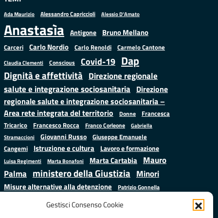
Alessandro Capriccioli
Alessio D'Amato
Ada Maurizio
Anastasìa
Bruno Mellano
Antigone
Carlo Nordio
Carlo Renoldi
Carmelo Cantone
Carceri
Dap
Covid-19
Conscious
Claudia Clementi
Dignità e affettività
Direzione regionale
salute e integrazione sociosanitaria
Direzione
regionale salute e integrazione sociosanitaria –
Area rete integrata del territorio
Francesca
Donne
Francesco Rocca
Tricarico
Franco Corleone
Gabriella
Giovanni Russo
Giuseppe Emanuele
Stramaccioni
Istruzione e cultura
Lavoro e formazione
Cangemi
Mauro
Marta Cartabia
Luisa Regimenti
Marta Bonafoni
ministero della Giustizia
Palma
Minori
Misure alternative alla detenzione
Patrizio Gonnella
Salute
Prap
Rebibbia
Regione Lazio
Roberto Monteforte
Gestisci Consenso Cookie
Samuele Ciambriello
Sergio
Sarah Grieco