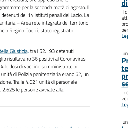
d
ogrammate per la seconda metà di agosto. Il
Il 
tenuti dei 14 istituti penali del Lazio. La
att
nitaria – Area rete integrata del territorio
pro
pen
he a Regina Coeli è stato registrato
Le
ella Giustizia,
tra i 52.193 detenuti
lu
P
luglio risultavano 36 positivi al Coronavirus,
t
454 le dosi di vaccino somministrate ai
p
9 unità di Polizia penitenziaria erano 62, un
s
zione. Tra le 4.021 unità di personale
2. 2.625 le persone avviate alla
I d
ve
Le
lu