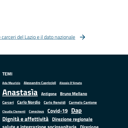
 carceri del Lazio e il dato nazionale
TEMI
Alessandro Capriccioli
Alessio D'Amato
Ada Maurizio
Anastasìa
Bruno Mellano
Antigone
Carlo Nordio
Carlo Renoldi
Carmelo Cantone
Carceri
Dap
Covid-19
Conscious
Claudia Clementi
Dignità e affettività
Direzione regionale
salute e integrazione sociosanitaria
Direzione