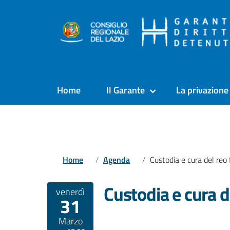
Home
Il Garante
La privazione 
Home
Agenda
Custodia e cura del reo foll
Custodia e cura de
venerdì
31
Marzo