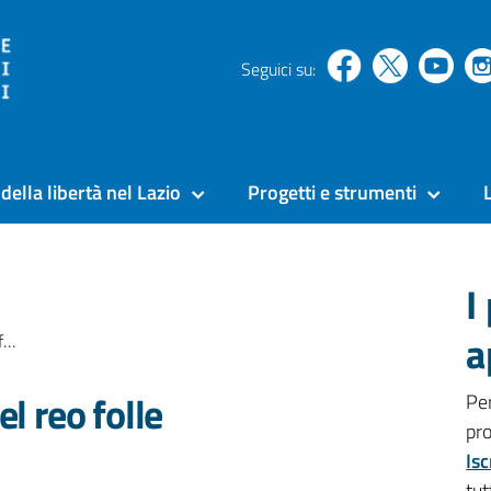
Seguici su:
della libertà nel Lazio
Progetti e strumenti
I
a
e
l reo folle
Pe
pr
Isc
tut