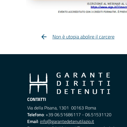
Non è utopia abolire il carcere
CONTATTI
Via della Pisana, 1301 00163 Roma
Telefono
: +39 06.51686117 - 06.51531120
Email
:
info@garantedetenutilazio.it