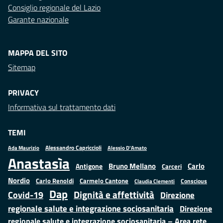
Consiglio regionale del Lazio
Garante nazionale
MAPPA DEL SITO
Sitemap
PRIVACY
Informativa sul trattamento dati
TEMI
Alessandro Capriccioli
Alessio D'Amato
Ada Maurizio
Anastasìa
Bruno Mellano
Carlo
Antigone
Carceri
Nordio
Carlo Renoldi
Carmelo Cantone
Conscious
Claudia Clementi
Dap
Dignità e affettività
Covid-19
Direzione
regionale salute e integrazione sociosanitaria
Direzione
regionale salute e integrazione sociosanitaria – Area rete