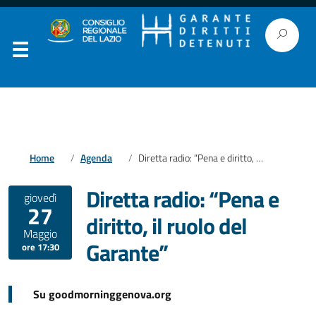
Home
Agenda
Diretta radio: “Pena e diritto, il ruolo del Garante”
Diretta radio: “Pena e
giovedì
27
diritto, il ruolo del
Maggio
Garante”
ore 17:30
Su goodmorninggenova.org