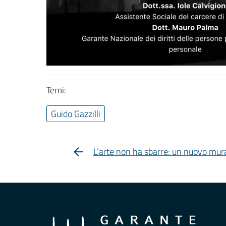
Temi:
Guido Gazzilli
L’arte non ha sbarre: un nuovo mura