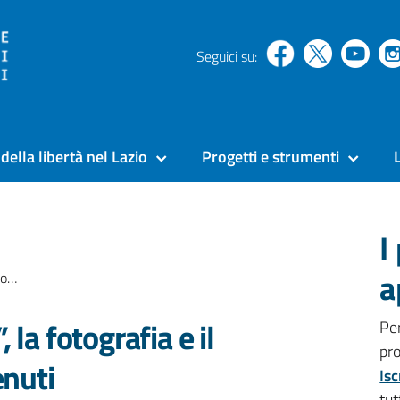
Seguici su:
della libertà nel Lazio
Progetti e strumenti
I
a
uti
la fotografia e il
Pe
pr
enuti
Isc
tut