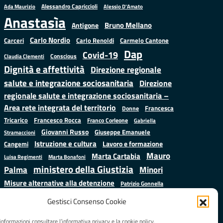
Alessandro Capriccioli
Alessio D'Amato
Ada Maurizio
Anastasìa
Bruno Mellano
Antigone
Carlo Nordio
Carlo Renoldi
Carmelo Cantone
Carceri
Dap
Covid-19
Conscious
Claudia Clementi
Dignità e affettività
Direzione regionale
salute e integrazione sociosanitaria
Direzione
regionale salute e integrazione sociosanitaria –
Area rete integrata del territorio
Francesca
Donne
Francesco Rocca
Tricarico
Franco Corleone
Gabriella
Giovanni Russo
Giuseppe Emanuele
Stramaccioni
Istruzione e cultura
Lavoro e formazione
Cangemi
Mauro
Marta Cartabia
Luisa Regimenti
Marta Bonafoni
ministero della Giustizia
Palma
Minori
Misure alternative alla detenzione
Patrizio Gonnella
Salute
Prap
Rebibbia
Regione Lazio
Roberto Monteforte
Gestisci Consenso Cookie
Samuele Ciambriello
Sergio
Sarah Grieco
Situazione in numeri
informazioni consultare l’informativa privacy e la cookie policy.