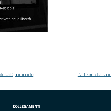
les al Quarticciolo
L’arte non ha sbar
COLLEGAMENTI