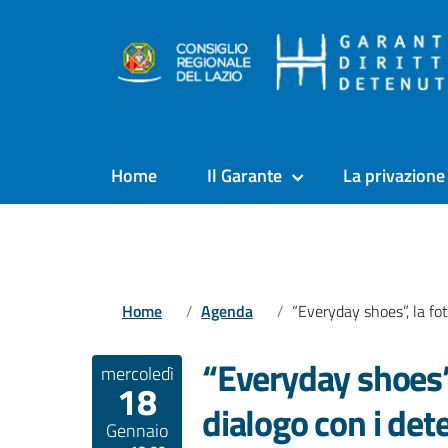
Home
Il Garante
La privazione 
Home
Agenda
“Everyday shoes”, la fotografia e il dialogo con i deten
“Everyday shoes”, 
mercoledì
18
dialogo con i det
Gennaio