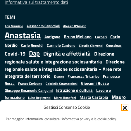
Informativa sul trattamento dati
TEMI
Alessandro Capriccioli
Alessio D'Amato
Ada Maurizio
Anastasìa
Bruno Mellano
Carlo
Antigone
Carceri
Nordio
Carlo Renoldi
Carmelo Cantone
Conscious
Claudia Clementi
Dap
Dignità e affettività
Covid-19
Direzione
regionale salute e integrazione sociosanitaria
Direzione
regionale salute e integrazione sociosanitaria – Area rete
integrata del territorio
Francesco
Francesca Tricarico
Donne
Giovanni Russo
Rocca
Franco Corleone
Gabriella Stramaccioni
Istruzione e cultura
Lavoro e
Giuseppe Emanuele Cangemi
Mauro
Marta Cartabia
formazione
Luisa Regimenti
Marta Bonafoni
ministero della Giustizia
Palma
Minori
Misure
Gestisci Consenso Cookie
alternative alla detenzione
Prap
Patrizio Gonnella
Rebibbia
Salute
Samuele Ciambriello
Per maggiori informazioni consultare l’informativa privacy e la cookie policy.
Regione Lazio
Roberto Monteforte
Situazione in numeri
Sergio Mattarella
Sarah Grieco